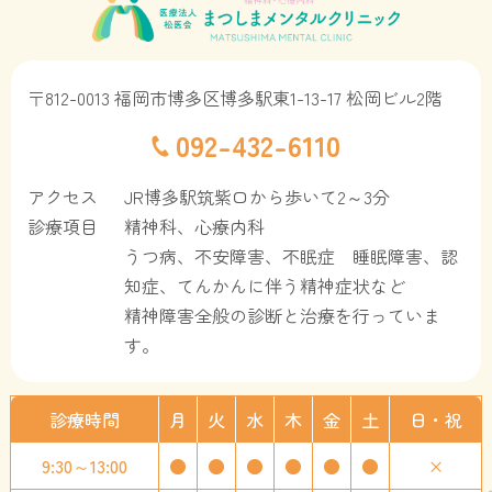
〒812-0013 福岡市博多区博多駅東1-13-17 松岡ビル2階
092-432-6110
アクセス
JR博多駅筑紫口から歩いて2～3分
診療項目
精神科、心療内科
うつ病、不安障害、不眠症 睡眠障害、認
知症、
てんかんに伴う精神症状など
精神障害全般の診断と治療を行っていま
す。
診療時間
月
火
水
木
金
土
日・祝
9:30～13:00
●
●
●
●
●
●
×