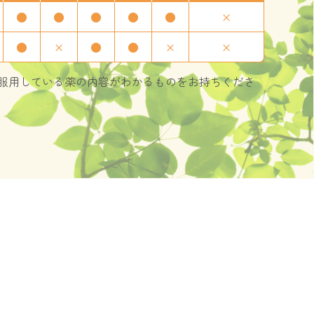
●
●
●
●
●
×
●
×
●
●
×
×
服用している薬の内容がわかるものをお持ちくださ