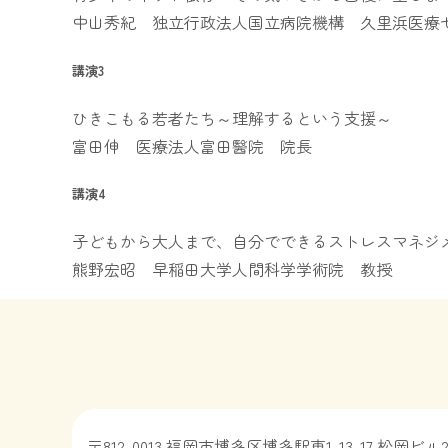
中山秀紀 独立行政法人国立病院機構 久里浜医療
講演3
ひきこもる若者たち～理解するという支援～
富田伸 医療法人富田醫院 院長
講演4
子どもから大人まで、自分でできるストレスマネジ
熊野宏昭 早稲田大学人間科学学術院 教授
〒812-0013 福岡市博多区博多駅東1-13-17 松岡ビル