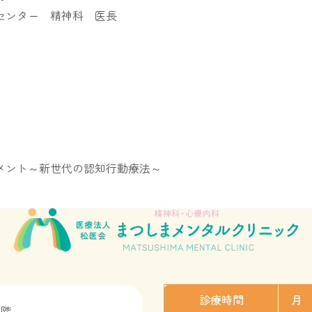
センター 精神科 医長
メント～新世代の認知行動療法～
診療時間
月
2階